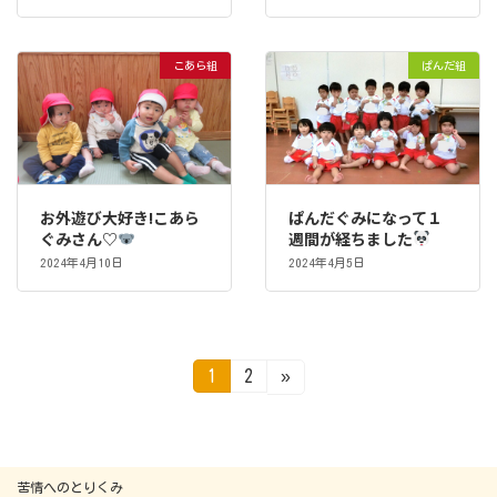
こあら組
ぱんだ組
お外遊び大好き!こあら
ぱんだぐみになって１
ぐみさん♡
週間が経ちました
2024年4月10日
2024年4月5日
投
固
固
1
2
»
定
定
稿
ペ
ペ
ー
ー
ジ
ジ
の
苦情へのとりくみ