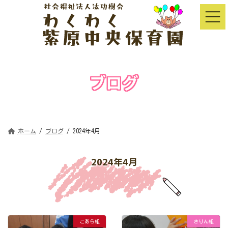
コ
ナ
ン
ビ
テ
ゲ
ン
ー
ツ
シ
へ
ョ
ス
ン
キ
に
ッ
移
ブログ
プ
動
Blog
ホーム
ブログ
2024年4月
2024年4月
こあら組
きりん組