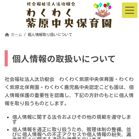
コ
ナ
ン
ビ
テ
ゲ
ン
ー
ツ
シ
へ
ョ
ス
ン
ホーム
個人情報取り扱いについて
キ
に
ッ
移
プ
動
個人情報の取扱いについて
社会福祉法人汰功樹会 わくわく紫原中央保育園・わくわ
く紫原北保育園・わくわく鹿児島中央認定こども園は、個
人情報保護の重要性を認識し、下記の方針のもとに個人情
報を取り扱うものとします。
個人情報に関する法令およびその他の規範を遵守しま
す
個人情報を適正に取り扱うため、管理体制の整備、並
びに個人情報への不正アクセスや個人情報の紛失、漏