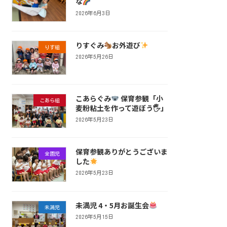
な
2026年6月3日
りすぐみ
お外遊び
りす組
2026年5月26日
こあらぐみ
保育参観「小
こあら組
麦粉粘土を作って遊ぼう🖐
」
2026年5月23日
保育参観ありがとうございま
全園児
した
2026年5月23日
未満児 4・5月お誕生会
未満児
2026年5月15日