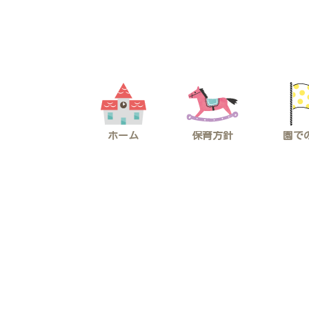
コ
ナ
ン
ビ
テ
ゲ
ン
ー
ツ
シ
へ
ョ
ス
ン
キ
に
ッ
移
プ
動
ホーム
保育方針
園で