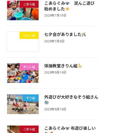
こあらぐみ
泥んこ遊び
こあら組
始めました
2026年7月10日
七夕会がありました
ひよこ組
2026年7月9日
体操教室きりん組
きりん組
2026年6月19日
外遊びが大好きなぞう組さん
ぞう組
2026年6月19日
こあらぐみ
布遊び楽しい
こあら組