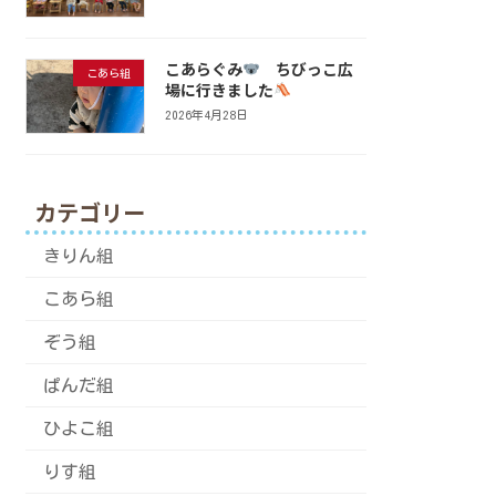
こあらぐみ
ちびっこ広
こあら組
場に行きました
2026年4月28日
カテゴリー
きりん組
こあら組
ぞう組
ぱんだ組
ひよこ組
りす組